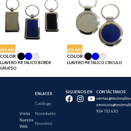
VER MÁS
VER MÁS
COLOR
COLOR
LLAVERO METALICO BORDE
LLAVERO METALICO CIRCULO
GRUESO
SIGUENOS EN
CONTÁCTANOS
ENLACES
ventas@testmultis
Catálogo
servicios@testmult
934 733 630
Visita
Novedades
Nuestra
Nosotros
Web