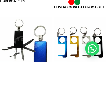
LLAVERO NICLES
LLAVERO MONEDA EUROMARKET
VER MÁS
VER MÁS
COLOR
COLOR
LLAVERO 5 FUNCIONES RAHUL
LLAVERO ANTITOUCH ZAYD
SIGUENOS EN
CONTÁCTANOS
ENLACES
ventas@testmultis
Catálogo