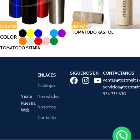
VER MÁS
VER MÁS
TOMATODO KASFOL
COLOR
TOMATODO SITARA
SIGUENOS EN
CONTÁCTANOS
ENLACES
ventas@testmultis
Catálogo
servicios@testmult
934 733 630
Visita
Novedades
Nuestra
Nosotros
Web
Contacto