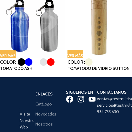
VER MÁS
VER MÁS
COLOR
COLOR
TOMATODO ASHI
TOMATODO DE VIDRIO SUTTON
SIGUENOS EN
CONTÁCTANOS
ENLACES
ventas@testmultis
Catálogo
servicios@testmult
934 733 630
Visita
Novedades
Nuestra
Nosotros
Web