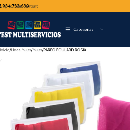
934 733 630
Skip to main content
Categorías
Inicio
Linea Mujer
Mujer
PAREO FOULARD ROSIX