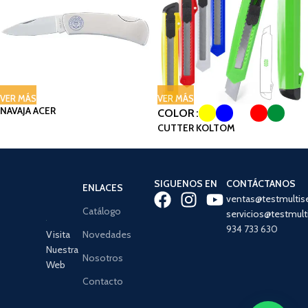
VER MÁS
VER MÁS
NAVAJA ACER
COLOR
CUTTER KOLTOM
SIGUENOS EN
CONTÁCTANOS
ENLACES
ventas@testmultis
Catálogo
servicios@testmult
934 733 630
Visita
Novedades
Nuestra
Nosotros
Web
Contacto