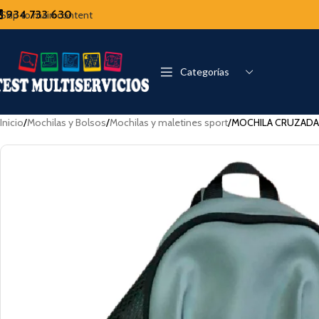
934 733 630
Skip to main content
Categorías
Inicio
Mochilas y Bolsos
Mochilas y maletines sport
MOCHILA CRUZADA 