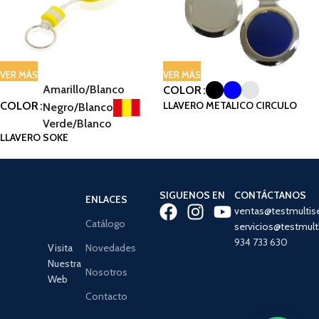
VER MÁS
VER MÁS
Amarillo/Blanco
COLOR
COLOR
LLAVERO METALICO CIRCULO
Negro/Blanco
Verde/Blanco
LLAVERO SOKE
SIGUENOS EN
CONTÁCTANOS
ENLACES
ventas@testmultis
Catálogo
servicios@testmult
934 733 630
Visita
Novedades
Nuestra
Nosotros
Web
Contacto