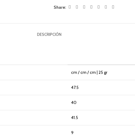
Share:
DESCRIPCIÓN
cm / cm / cm | 25 gr
47.5
40
41.5
9