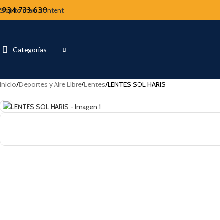
934 733 630
Skip to main content
Categorías
Inicio
Deportes y Aire Libre
Lentes
LENTES SOL HARIS
Click to enlarge