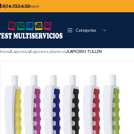
934 733 630
Skip to main content
Categorías
Inicio
Lapiceros
Lapiceros plasticos
LAPICERO TULLEN