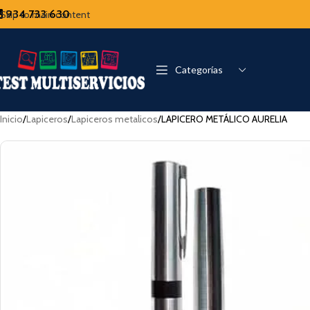
934 733 630
Skip to main content
Categorías
Inicio
Lapiceros
Lapiceros metalicos
LAPICERO METÁLICO AURELIA