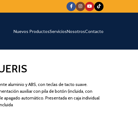
Nuevos Productos
Servicios
Nosotros
Contacto
UERIS
tente aluminio y ABS, con teclas de tacto suave.
entación auxiliar con pila de botón (incluida, con
de apagado automático. Presentada en caja individual
Incluida