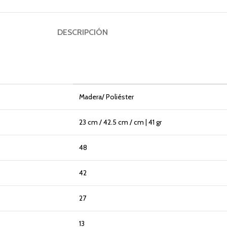
DESCRIPCIÓN
Madera/ Poliéster
23 cm / 42.5 cm / cm | 41 gr
48
42
27
13